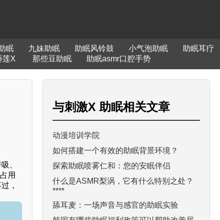
助眠
九妹助眠
助眠风铃鼓
小气泡助眠
助眠耳疗
睡莲X
那些豆助眠
助眠asmr口腔手势
与
刺激X 助眠
相关文章
？
动漫培训学院
如何搭建一个有效的助眠背景环境？
呼吸、
探索助眠喷雾仁和：您的安眠伴侣
能占用
什么是ASMR梨涡，它有什么特别之处？
不过，
****
舔耳麦：一场声音与感官的助眠实验