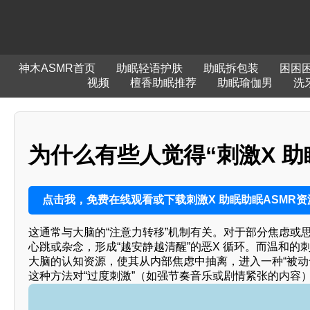
神木ASMR首页
助眠轻语护肤
助眠拆包装
困困
视频
檀香助眠推荐
助眠瑜伽男
洗
为什么有些人觉得“刺激X 
点击我，免费在线观看或下载刺激X 助眠助眠ASMR资
这通常与大脑的“注意力转移”机制有关。对于部分焦虑或
心跳或杂念，形成“越安静越清醒”的恶X 循环。而温和的
大脑的认知资源，使其从内部焦虑中抽离，进入一种“被动
这种方法对“过度刺激”（如强节奏音乐或剧情紧张的内容