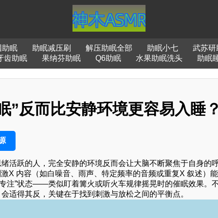
困助眠
助眠减压刷
解压助眠全部
助眠小七
武苏研
牙齿助眠
果纳芬助眠
Q6助眠
水果助眠洗头
助眠
助眠”反而比安静环境更容易入睡
源
思绪活跃的人，完全安静的环境反而会让大脑不断聚焦于自身的
刺激X 内容（如白噪音、雨声、特定频率的音频或重复X 叙述）
专注”状态——类似盯着篝火或听火车规律摇晃时的催眠效果。
）会适得其反，关键在于找到刺激与放松之间的平衡点。