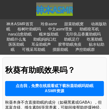
神木ASMR首页
玲奈asmr
甜菜助眠窝
动画版助
眠
桉树叶助眠吗
中文asmr理发
助眠咬耳机
nara治愈助眠
糯米饭助眠
无印良品香薰助眠吗
助眠什么鬼
助眠妈妈口红
助眠足疗
吃葱助眠
医医助眠
耳朵助眠声
胶带助眠免疫
贴水钻助
眠
可视采耳助眠
摸眼助眠
声控助眠群
秋葵有助眠效果吗？
点击我，免费在线观看或下载秋葵助眠吗助眠
ASMR资源
秋葵本身不含直接助眠的成分（如褪黑素或GABA），但
其富含镁、维生素B6等营养素，可能间接帮助舒缓神经、