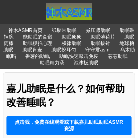
神木ASMR首页
纸胶带助眠
减压师助眠
助眠敲
铜碗
能助眠的食谱
助眠象象
助眠薄荷片
助眠
雨棒
助眠模拟心理
权律助眠
助眠拔针
地球糖
助眠
助眠肯麦
助眠挖耳勺
守守君asmr
乌木助
眠吗
番薯的助眠
助眠快速敲击免疫
芯芯助眠
助眠精力汤
泡沫板助眠
嘉儿助眠是什么？如何帮助
改善睡眠？
点击我，免费在线观看或下载嘉儿助眠助眠ASMR
资源