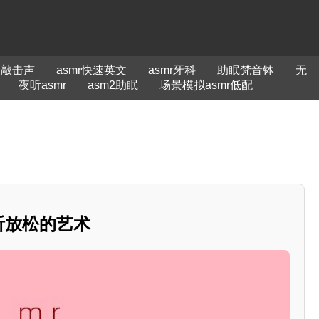
盘敲击声
asmr快速英文
asmr牙科
助眠梵音钵
无
夜听asmr
asm2助眠
场景模拟asmr低配
听放松的艺术