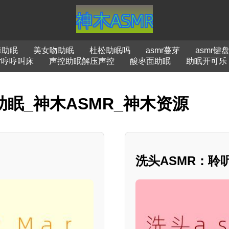
棒助眠
美女吻助眠
杜松助眠吗
asmr蔓芽
asmr键
mr哼哼叫床
声控助眠解压声控
酸枣面助眠
助眠开可乐
助眠_神木ASMR_神木资源
洗头ASMR：聆