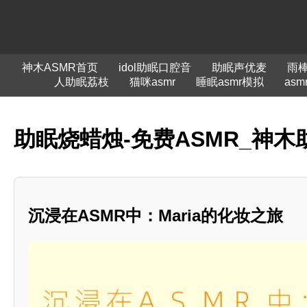
神木ASMR首页
idol助眠口腔音
助眠声优麦
雨
人助眠荔枝
猫咪asmr
睡眠asmr模拟
as
助眠烧蜡烛-免费ASMR_神木
沉浸在ASMR中：Maria的化妆之旅