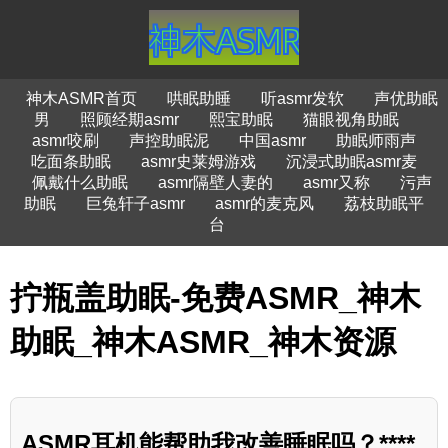
神木ASMR首页
哄眠助睡
听asmr发软
声优助眠
男
照顾经期asmr
熙宝助眠
猫眼视角助眠
asmr咬刷
声控助眠泥
中国asmr
助眠师雨声
吃面条助眠
asmr史莱姆游戏
沉浸式助眠asmr麦
佩戴什么助眠
asmr隔壁人妻的
asmr又称
污声
助眠
巨兔轩子asmr
asmr的麦克风
荔枝助眠平
台
拧瓶盖助眠-免费ASMR_神木
助眠_神木ASMR_神木资源
ASMR耳机能帮助我改善睡眠吗？****