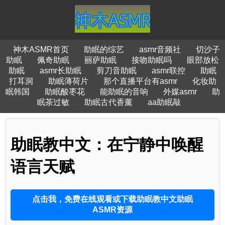
神木ASMR首页
助眠的综艺
asmr音频社
切沙子
助眠
佩奇助眠
丽萨助眠
接吻助眠吗
眼部放松
助眠
asmr长助眠
剪刀音助眠
asmr联控
助眠
打耳洞
助眠薄荷片
那个直播平台有asmr
化妆助
眠韩国
助眠酸枣花
能助眠的音响
外媒asmr
助
眠茶过敏
助眠古代香薰
aa助眠敲
助眠教中文：在宁静中唤醒
语言天赋
点击我，免费在线观看或下载助眠教中文助眠
ASMR资源