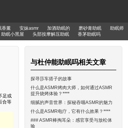
眠香薰
安妹asmr
加酒助眠的
磨砂膏助眠
助眠师
助眠小黑屋
头部按摩解压助眠
香茅助眠吗
与
杜仲能助眠吗
相关文章
探寻莎车搭子的故事
什么是ASMR烤肉大师，如何通过ASMR
提升烧烤体验？****
不足或
百合等
细腻的声音世界：探秘吞咽ASMR的魅力
什么是ASMR电疗，它有什么效果？****
### ASMR棒掏耳朵：感官享受与放松体
验