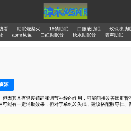
在线看
助眠烧柴火
18禁助眠
口服液助眠
玫瑰味助
社
asmr菟菟
口红助眠音
秋水助眠音
喘声助眠
资源
。但因其具有轻度镇静和调节神经的作用，可能间接改善因肝肾
仲可能有一定辅助效果，但对于单纯X 失眠，建议搭配酸枣仁、