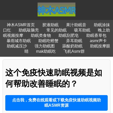
神木ASMR首页
胶液助眠
果汁助眠音
助眠涂抹
口红
助眠敲脑壳
常见的助眠
吸耳助眠
晚上助
眠视频按摩
助眠类食物
助眠刮肥皂
助眠香草包
暴雨城市助眠
助眠吃螃蟹
弄耳助眠
asmr声卡
助眠减压沙
强力助眠图
舔酸奶助眠
助眠按摩眼
睛
mak助眠吃
飞机Asmr群
这个免疫快速助眠视频是如
何帮助改善睡眠的？
点击我，免费在线观看或下载免疫快速助眠视频助
眠ASMR资源