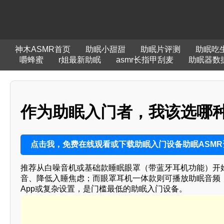
神木ASMR首页
助眠小甜甜
助眠片评测
助眠吃
嚼蜂蜜
r姐最新助眠
asmr长指甲刮麦
助眠器数
作为助眠入门者，我该选哪
点击我，免费在线观看或下载助眠入门设备助眠ASMR
推荐从白噪音机或基础款睡眠眼罩（带蓝牙耳机功能）开
音、降低入睡焦虑；而眼罩耳机一体款则可播放助眠音频
App或复杂设置，是门槛最低的助眠入门设备。