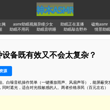
生腌
asmr助眠视频异瞳少女
助眠正在直播
磕炮asmr
据
助眠不用药
助眠音哄睡
助眠敲击野外
情景助
种设备既有效又不会太复杂？
资源
始。白噪音机操作简单（一键播放雨声、风扇声等），能屏蔽突
，同时遮光，适合对光线敏感的人。两者价格亲民（百元左右）