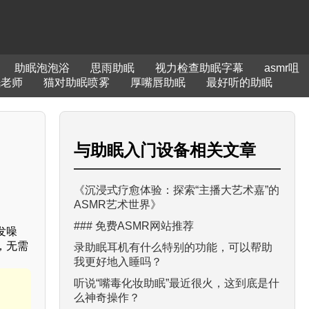
助眠泡泡浴
思雨助眠
视力检查助眠字幕
asmr咀
眠老师
猫对助眠喷雾
厚嘴唇助眠
最好听的助眠
与
助眠入门设备
相关文章
《沉浸式疗愈体验：探索“主播大艺术嘉”的
ASMR艺术世界》
### 免费ASMR网站推荐
发噪
，无需
录助眠耳机有什么特别的功能，可以帮助
我更好地入睡吗？
听说“嘴毒化妆助眠”最近很火，这到底是什
么神奇操作？