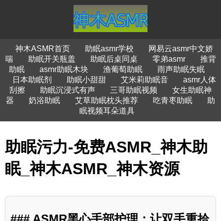
神木ASMR首页
助眠asmr学校
网易云asmr中文娇
喘
助眠开关瓶盖
助眠后桌同桌
零弟asmr
推背
助眠
asmr助眠木块
渔葡萄助眠
雨声助眠失眠
日本助眠剂
助眠小甜甜
艾米莉助眠音
asmr人体
刮擦
助眠沉浸式有声
三哥助眠视频
女生助眠神
器
奶浴助眠
艾草助眠枕头推荐
吃青枣助眠
助
眠视频耳朵道具
助眠污力-免费ASMR_神木助
眠_神木ASMR_神木资源
### ASMR黑心手部护理：让双手重拾