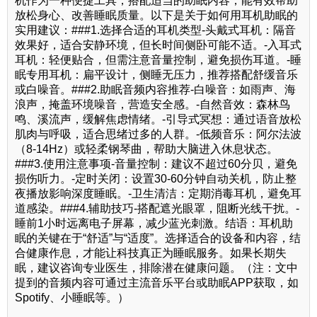
机作为一种便捷工具，搭配适当的助眠内容，能有效帮助
放松身心、改善睡眠质量。以下是关于如何用耳机助眠的
实用建议：###1.选择合适的耳机类型-头戴式耳机：隔音
效果好，适合安静环境，但长时间侧卧可能不适。-入耳式
耳机：轻便贴合，但需注意音量控制，避免损伤耳道。-睡
眠专用耳机：扁平设计，侧睡无压力，推荐搭配舒缓音乐
或白噪音。###2.助眠音频内容推荐-白噪音：如雨声、海
浪声，掩盖环境噪音，营造安全感。-自然音效：森林鸟
鸣、溪流声，缓解焦虑情绪。-引导式冥想：通过语音放松
肌肉与呼吸，适合思绪过多的人群。-低频音乐：阿尔法波
（8-14Hz）或轻柔钢琴曲，帮助大脑进入休息状态。
###3.使用注意事项-音量控制：建议不超过60分贝，避免
损伤听力。-定时关闭：设置30-60分钟自动关机，防止整
夜播放影响深度睡眠。-卫生清洁：定期消毒耳机，避免耳
道感染。###4.辅助技巧-搭配遮光眼罩，阻断光线干扰。-
睡前1小时远离电子屏幕，减少蓝光刺激。结语：耳机助
眠的关键在于“舒适”与“适度”。选择适合的设备和内容，结
合健康作息，才能让科技真正为睡眠服务。如果长期失
眠，建议咨询专业医生，排除潜在健康问题。（注：文中
提到的音频内容可通过主流音乐平台或助眠APP获取，如
Spotify、小睡眠等。）