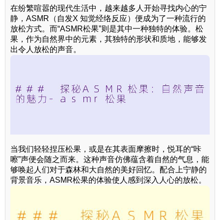
在纷繁喧嚣的现代生活中，越来越多人开始寻找内心的宁
静，ASMR（自发X 知觉经络反应）便成为了一种流行的
放松方式。而“ASMR松果”则是其中一种独特的体验。松
果，作为自然界中的元素，其独特的形状和质地，能够发
出令人放松的声音。
当我们轻轻捏压松果，或是在其表面摩擦时，悦耳的“咔
嚓”声便会随之而来。这种声音仿佛蕴含着自然的气息，能
够唤起人们对于森林和大自然的美好回忆。配合上宁静的
背景音乐，ASMR松果的体验使人感到深入人心的放松。