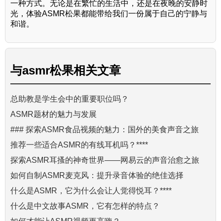
一种方式。无论是在繁忙的生活中，还是在夜晚的安静时
光，体验ASMR松果都能带给我们一份属于自己的宁静与
和谐。
与
asmr松果
相关文章
总助教是学生会中的重要职位吗？
ASMR题材的魅力与发展
### 探索ASMR食品视频的魅力：国外的美食声音之旅
推荐一些适合ASMR的有线耳机吗？****
探索ASMR耳搔的神奇世界——网易云的声音治愈之旅
如何自制ASMR麦克风：提升录音体验的绝佳选择
什么是ASMR，它为什么会让人觉得悦耳？****
什么是中文故事ASMR，它有怎样的特点？