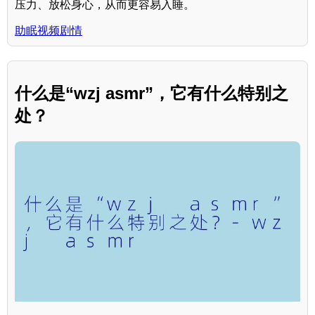
压力、放松身心，从而更容易入睡。
助眠视频剧情
什么是“wzj asmr”，它有什么特别之
处？