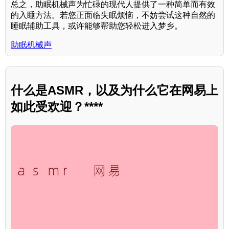
总之，助眠机械声为忙碌的现代人提供了一种简单而有效
的入睡方法。若您正面临失眠烦恼，不妨尝试这种自然的
睡眠辅助工具，或许能够帮助您轻松进入梦乡。
助眠机械声
什么是ASMR，以及为什么它在网易上
如此受欢迎？****