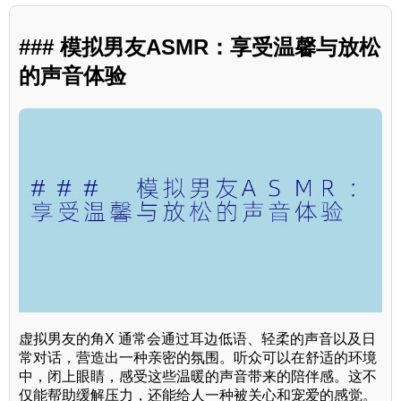
### 模拟男友ASMR：享受温馨与放松
的声音体验
虚拟男友的角X 通常会通过耳边低语、轻柔的声音以及日
常对话，营造出一种亲密的氛围。听众可以在舒适的环境
中，闭上眼睛，感受这些温暖的声音带来的陪伴感。这不
仅能帮助缓解压力，还能给人一种被关心和宠爱的感觉。