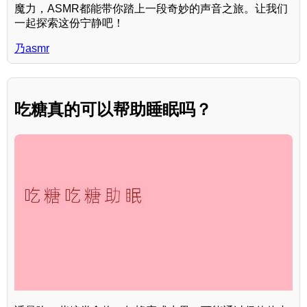
魔力，ASMR都能带你踏上一段奇妙的声音之旅。让我们
一起探索这份宁静吧！
乃asmr
吃糖真的可以帮助睡眠吗？