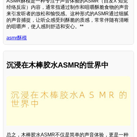
ASMR酥模是一种专注于声音体验的ASMR（自发X 知觉
经络反应）内容，通常指通过制作和咀嚼酥脆食物的声音
来引发听者的放松和愉悦感。这种形式的ASMR通过细腻
的声音捕捉，让听众感受到酥脆的质感，常常伴随有清晰
的咀嚼声，使人感到舒适和安心。**
asmr酥模
沉浸在木棒胶水ASMR的世界中
总之，木棒胶水ASMR不仅是简单的声音体验，更是一种