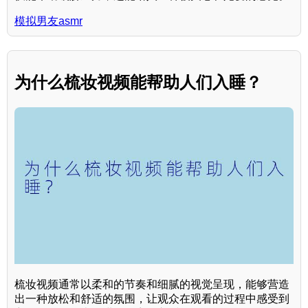
模拟男友asmr
为什么梳妆视频能帮助人们入睡？
梳妆视频通常以柔和的节奏和细腻的视觉呈现，能够营造
出一种放松和舒适的氛围，让观众在观看的过程中感受到