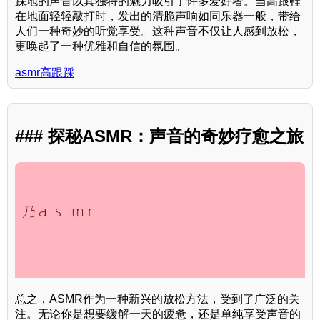
踩地的声音以其独特的魅力吸引了许多爱好者。当高跟鞋
在地面轻轻敲打时，发出的清脆声响如同乐器一般，带给
人们一种奇妙的听觉享受。这种声音不仅让人感到放松，
更唤起了一种优雅和自信的氛围。
asmr高跟踩
### 探秘ASMR：声音的奇妙疗愈之旅
总之，ASMR作为一种新兴的放松方法，受到了广泛的关
注。无论你是想要缓解一天的疲惫，还是单纯享受声音的