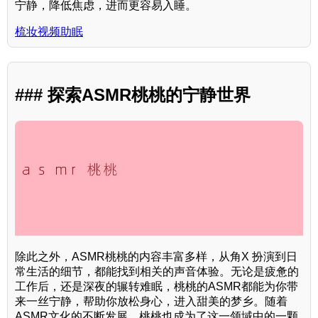
宁静，降低焦虑，进而更容易入睡。
梳妆视频助眠
### 探索ASMR桃桃的宁静世界
除此之外，ASMR桃桃的内容丰富多样，从角X 扮演到日
常生活的细节，都能找到相关的声音体验。无论是疲惫的
工作后，还是深夜的辗转难眠，桃桃的ASMR都能为你带
来一丝宁静，帮助你放松身心，进入甜美的梦乡。随着
ASMR文化的不断发展，桃桃也成为了这一领域中的一颗