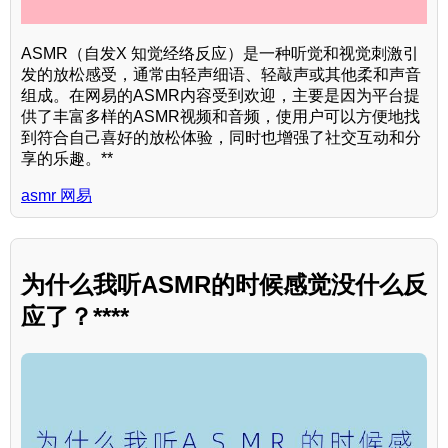
ASMR（自发X 知觉经络反应）是一种听觉和视觉刺激引
发的放松感受，通常由轻声细语、轻敲声或其他柔和声音
组成。在网易的ASMR内容受到欢迎，主要是因为平台提
供了丰富多样的ASMR视频和音频，使用户可以方便地找
到符合自己喜好的放松体验，同时也增强了社交互动和分
享的乐趣。**
asmr 网易
为什么我听ASMR的时候感觉没什么反
应了？****