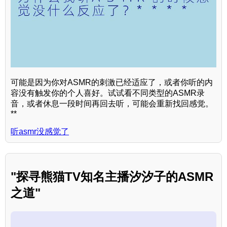
可能是因为你对ASMR的刺激已经适应了，或者你听的内
容没有触发你的个人喜好。试试看不同类型的ASMR录
音，或者休息一段时间再回去听，可能会重新找回感觉。
**
听asmr没感觉了
"探寻熊猫TV知名主播汐汐子的ASMR
之道"