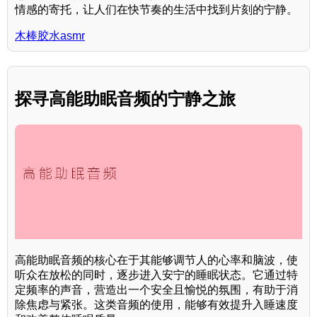
情感的寄托，让人们在快节奏的生活中找到片刻的宁静。
木棒胶水asmr
探寻高能助眠音频的宁静之旅
高能助眠音频的核心在于其能够调节人的心率和脑波，使
听众在放松的同时，逐步进入安宁的睡眠状态。它通过特
定频率的声音，营造出一个安全且愉悦的氛围，有助于消
除焦虑与紧张。这类音频的使用，能够有效提升入睡速度