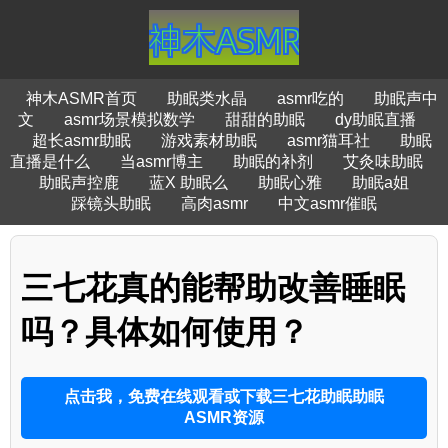
神木ASMR首页
助眠类水晶
asmr吃的
助眠声中
文
asmr场景模拟数学
甜甜的助眠
dy助眠直播
超长asmr助眠
游戏素材助眠
asmr猫耳社
助眠
直播是什么
当asmr博主
助眠的补剂
艾灸味助眠
助眠声控鹿
蓝X 助眠么
助眠心雅
助眠a姐
踩镜头助眠
高肉asmr
中文asmr催眠
三七花真的能帮助改善睡眠
吗？具体如何使用？
点击我，免费在线观看或下载三七花助眠助眠
ASMR资源