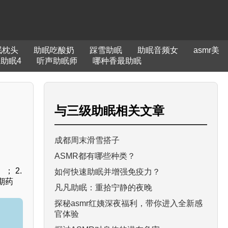
眠枕头
助眠吃酸奶
踩雪助眠
助眠音频女
asmr美
助眠4
听声助眠师
哪种香最助眠
与
三级助眠
相关文章
成都周末滑雪搭子
ASMR都有哪些种类？
 2.
如何快速助眠并增强免疫力？
期药
凡凡助眠：重拾宁静的夜晚
探秘asmr红姨深夜福利，带你进入全新感
官体验