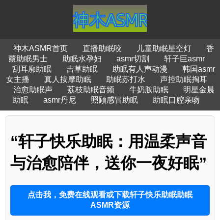
神木ASMR首页
直播助眠咬
儿童助眠星空灯
香
薰助眠男士
助眠水孕妇
asmr切割
轩子巨asmr
刮耳廓助眠
吉草助眠
助眠有人声动漫
韩国asmr
女主播
真人按摩助眠
助眠苏打水
声控助眠掏耳
治愈助眠声
荔枝助眠音频
牛奶胺助眠
明星金晨
助眠
asmr丹尼
照顾感冒助眠
助眠口腔亲吻
“轩子快乐助眠：用温柔声音
与治愈陪伴，送你一夜好眠”
点击我，免费在线观看或下载轩子快乐助眠助眠
ASMR资源