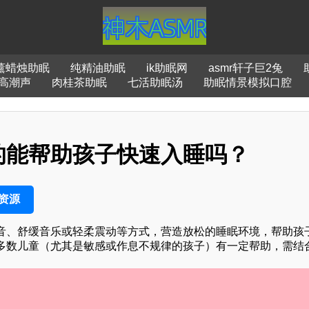
薰蜡烛助眠
纯精油助眠
ik助眠网
asmr轩子巨2兔
r高潮声
肉桂茶助眠
七活助眠汤
助眠情景模拟口腔
的能帮助孩子快速入睡吗？
资源
音、舒缓音乐或轻柔震动等方式，营造放松的睡眠环境，帮助孩
多数儿童（尤其是敏感或作息不规律的孩子）有一定帮助，需结