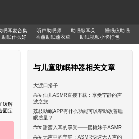
助眠耳麦合集
听声助眠师
助眠敲耳朵
睡眠仪助眠
助眠什么好
香薰助眠薰衣草
助眠视频小卡打包
与
儿童助眠神器
相关文章
大渡口搭子
### 仙儿ASMR直接下载：享受宁静的声
波之旅
子缓解
合固定
荔枝助眠APP有什么功能可以帮助改善睡
眠质量？
### 甜蜜入耳的享受——蜜糖妹子ASMR
### 无声中的宁静：ASMR快速无人声的