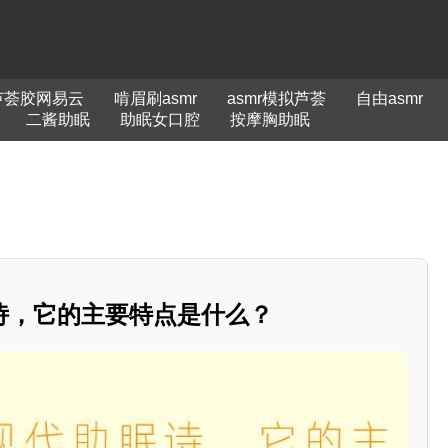
r芦荟胶网易云
啃眉刷asmr
asmr模拟芦荟
自由asmr
二酱助眠
助眠女口腔
按摩胸助眠
诗，它的主要特点是什么？