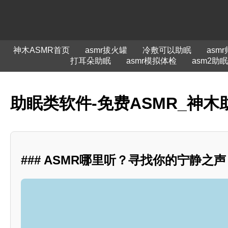
神木ASMR首页
asmr拔火罐
冷敷可以助眠
asm
打耳朵助眠
asmr模拟体检
asm2助眠
助眠类软件-免费ASMR_神木
### ASMR哪里听？寻找你的宁静之声