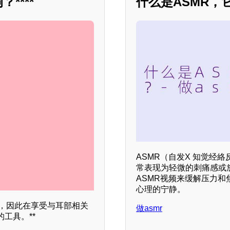
****
什么是ASMR，
ASMR（自发X 知觉经
常表现为轻微的刺痛感或
ASMR视频来缓解压力
心理的宁静。
染，因此在享受与耳部相关
做asmr
工具。**