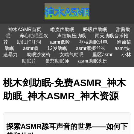
神木ASMR首页
啃麦声助眠
呼吸声助眠
甜酱助
眠
养心助眠豆浆
声控解压助眠
雨天助眠音乐推
荐
助眠打耳洞
asmr低吟
荔枝助眠过电
渔葡萄
助眠
asmr啃
12岁助眠
asmr摩擦丝袜
asmr快
速暴力
助眠沙发椅
女喘气助眠
里区asmr
小林
助眠片
番茄助眠师
asmr助眠头部
桃木剑助眠-免费ASMR_神木
助眠_神木ASMR_神木资源
探索ASMR舔耳声音的世界——如何下