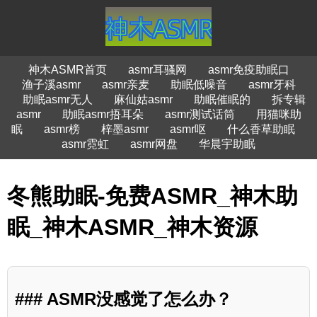
神木ASMR首页
asmr耳骚网
asmr免疫助眠口
渔子溪asmr
asmr亲麦
助眠低噪音
asmr牙科
助眠asmr无人
麻仙姑asmr
助眠催眠的
拆专辑
asmr
助眠asmr捂耳朵
asmr测试话筒
用猫咪助
眠
asmr榜
梓墨asmr
asmr呕
什么香草助眠
asmr霓虹
asmr网盘
华晨宇助眠
冬熊助眠-免费ASMR_神木助
眠_神木ASMR_神木资源
### ASMR没感觉了怎么办？