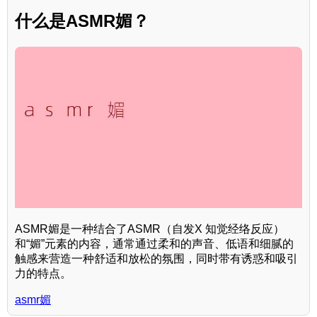
什么是ASMR媚？
ASMR媚是一种结合了ASMR（自发X 知觉经络反应）
和“媚”元素的内容，通常通过柔和的声音、低语和细腻的
触感来营造一种舒适和放松的氛围，同时带有诱惑和吸引
力的特点。
asmr媚