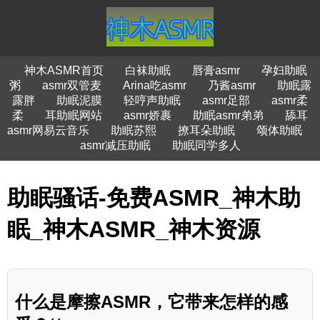
神木ASMR首页
白袜助眠
唇膏asmr
孕妇助眠
粥
asmr双管麦
Arina吃asmr
乃酱asmr
助眠露
露胖
助眠泥膜
轻哼声助眠
asmr足部
asmr柔
柔
耳助眠网站
asmr娇裹
助眠asmr弟弟
舔耳
asmr网易云音乐
助眠苏熙
撩耳朵助眠
颂体助眠
asmr减压助眠
助眠同学多人
助眠骚话-免费ASMR_神木助
眠_神木ASMR_神木资源
什么是摩擦ASMR，它带来怎样的感