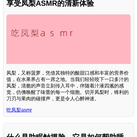
享受凤梨ASMR的清新体验
凤梨，又称菠萝，凭借其独特的酸甜口感和丰富的营养价
值，在水果界占有一席之地。当我们轻轻咬下一口多汁的
凤梨，清脆的声音立刻传入耳中，伴随着汁液四溅的感
觉，仿佛唤醒了味蕾的每一个细胞。切开凤梨时，锋利的
刀刃与果肉的碰撞声，更是令人心醉神迷。
吃凤梨asmr