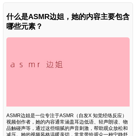
什么是ASMR边姐，她的内容主要包含
哪些元素？
ASMR边姐是一位专注于ASMR（自发X 知觉经络反应）
视频创作者，她的内容通常涵盖耳边低语、轻声朗读、物
品触碰声等，通过这些细腻的声音刺激，帮助观众放松和
减压。她的视频风格温暖亲切，常常带给观众一种宁静舒