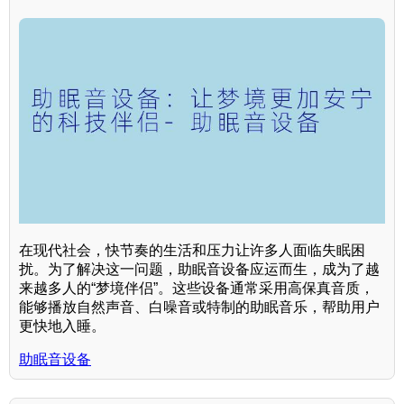
在现代社会，快节奏的生活和压力让许多人面临失眠困
扰。为了解决这一问题，助眠音设备应运而生，成为了越
来越多人的“梦境伴侣”。这些设备通常采用高保真音质，
能够播放自然声音、白噪音或特制的助眠音乐，帮助用户
更快地入睡。
助眠音设备