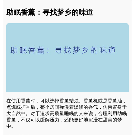
助眠香薰：寻找梦乡的味道
在使用香薰时，可以选择香薰蜡烛、香薰机或是香薰油，
点燃或扩香后，整个房间弥漫着淡淡的香气，仿佛置身于
大自然中。对于追求高质量睡眠的人来说，合理利用助眠
香薰，不仅可以缓解压力，还能更好地沉浸在甜美的梦
中。