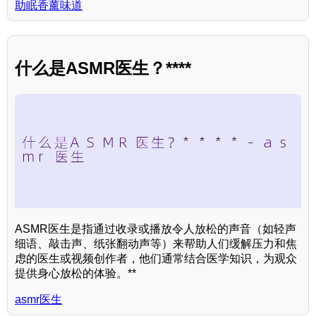
助眠香薰味道
什么是ASMR医生？****
ASMR医生是指通过收录或播放令人放松的声音（如轻声
细语、敲击声、纸张翻动声等）来帮助人们缓解压力和焦
虑的医生或视频创作者，他们通常结合医学知识，为观众
提供身心放松的体验。**
asmr医生