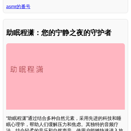
asmr的番号
助眠程潇：您的宁静之夜的守护者
“助眠程潇”通过结合多种自然元素，采用先进的科技和睡
眠心理学，帮助人们缓解压力和焦虑。其独特的音频疗
法，结合轻柔的音乐和自然声音，使用户能够快速进入放