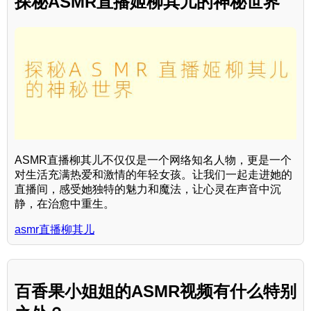
探秘ASMR直播姬柳其儿的神秘世界
ASMR直播柳其儿不仅仅是一个网络知名人物，更是一个
对生活充满热爱和激情的年轻女孩。让我们一起走进她的
直播间，感受她独特的魅力和魔法，让心灵在声音中沉
静，在治愈中重生。
asmr直播柳其儿
百香果小姐姐的ASMR视频有什么特别