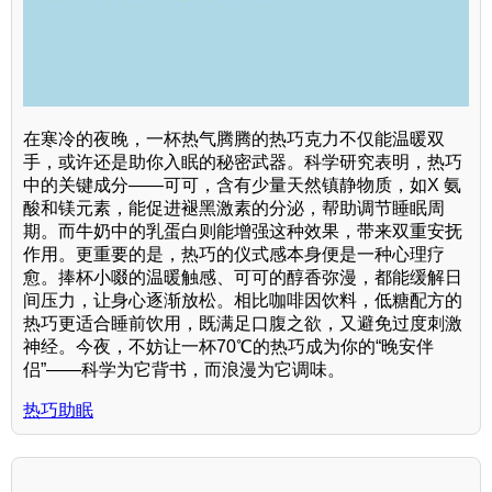
在寒冷的夜晚，一杯热气腾腾的热巧克力不仅能温暖双
手，或许还是助你入眠的秘密武器。科学研究表明，热巧
中的关键成分——可可，含有少量天然镇静物质，如X 氨
酸和镁元素，能促进褪黑激素的分泌，帮助调节睡眠周
期。而牛奶中的乳蛋白则能增强这种效果，带来双重安抚
作用。更重要的是，热巧的仪式感本身便是一种心理疗
愈。捧杯小啜的温暖触感、可可的醇香弥漫，都能缓解日
间压力，让身心逐渐放松。相比咖啡因饮料，低糖配方的
热巧更适合睡前饮用，既满足口腹之欲，又避免过度刺激
神经。今夜，不妨让一杯70℃的热巧成为你的“晚安伴
侣”——科学为它背书，而浪漫为它调味。
热巧助眠