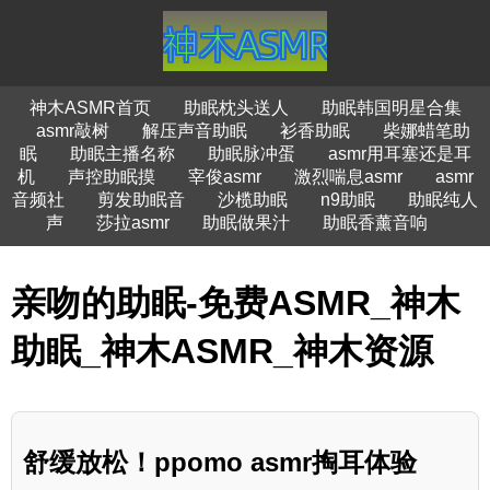
神木ASMR首页
助眠枕头送人
助眠韩国明星合集
asmr敲树
解压声音助眠
衫香助眠
柴娜蜡笔助
眠
助眠主播名称
助眠脉冲蛋
asmr用耳塞还是耳
机
声控助眠摸
宰俊asmr
激烈喘息asmr
asmr
音频社
剪发助眠音
沙榄助眠
n9助眠
助眠纯人
声
莎拉asmr
助眠做果汁
助眠香薰音响
亲吻的助眠-免费ASMR_神木
助眠_神木ASMR_神木资源
舒缓放松！ppomo asmr掏耳体验