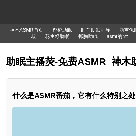
神木ASMR首页
橙橙助眠
睡前助眠引导
新声优
叔
花生籽助眠
抓胸助眠
asmr的mt
助眠主播荧-免费ASMR_神木
什么是ASMR番茄，它有什么特别之处？*