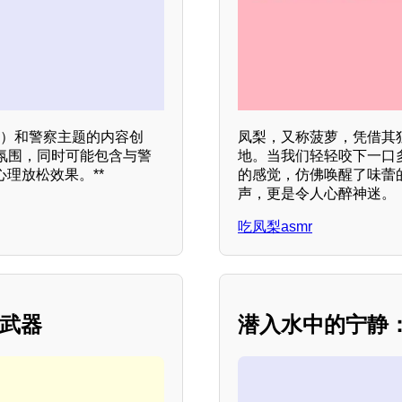
反应）和警察主题的内容创
凤梨，又称菠萝，凭借其
氛围，同时可能包含与警
地。当我们轻轻咬下一口
理放松效果。**
的感觉，仿佛唤醒了味蕾
声，更是令人心醉神迷。
吃凤梨asmr
密武器
潜入水中的宁静：