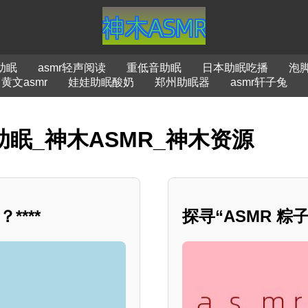
助眠
asmr轻声阅读
重低音助眠
日本助眠吃播
泡
黄文asmr
娃娃助眠酸奶
郑州助眠器
asmr轩子兔
助眠_神木ASMR_神木资源
***
探寻“ASMR 粽