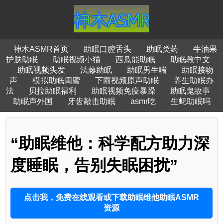
神木ASMR首页
助眠口腔舌头
助眠类药
牛油果
护肤助眠
助眠视频小猫
西瓜能助眠
助眠教中文
助眠视频头发
法藤助眠
助眠男生喘
助眠接吻
声
模拟助眠闺蜜
下雨视频原声助眠
养生助眠办
法
贝拉助眠福利
助眠视频免疫暴躁
助眠鬼故事
助眠声外国
牙齿敲击助眠
asmr吃
生蚝助眠吗
“助眠维他：科学配方助力深
度睡眠，告别失眠困扰”
点击我，免费在线观看或下载助眠维他助眠ASMR
资源