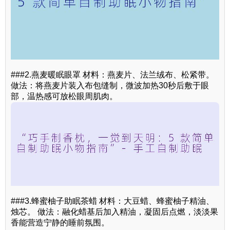
###2.燕麦暖眠眼罩 材料：燕麦片、法兰绒布、松紧带。
做法：将燕麦片装入布包缝制，微波加热30秒后敷于眼
部，温热感可放松眼周肌肉。
###3.蜂蜜柚子助眠茶蜡 材料：大豆蜡、蜂蜜柚子精油、
烛芯。 做法：融化蜡基后加入精油，凝固后点燃，淡淡果
香能营造宁静的睡前氛围。