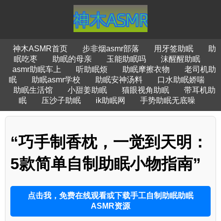
神木ASMR首页
步非烟asmr部落
用牙签助眠
助
眠吃枣
助眠的母亲
玉能助眠吗
沫醒醒助眠
asmr助眠车上
听助眠烦
助眠摩擦衣物
老司机助
眠
助眠asmr学校
助眠安神汤料
口水助眠娇喘
助眠生活馆
小甜姜助眠
猫眼视角助眠
带耳机助
眠
压沙子助眠
ik助眠网
手势助眠无底噪
“巧手制香枕，一觉到天明：
5款简单自制助眠小物指南”
点击我，免费在线观看或下载手工自制助眠助眠
ASMR资源