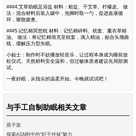
###4.艾草助眠足浴盐 材料：粗盐、干艾草、柠檬皮。 做
法：混合材料后装入罐中，泡脚时取一勺，促进血液循
环，驱散疲惫。
###5.记忆棉冥想枕 材料：记忆棉碎料、枕套、薰衣草精
油。 做法：将记忆棉填充至枕套，滴入精油，贴合头颈曲
线，缓解压力型失眠。
小贴士：制作时不妨播放轻音乐，让过程本身成为睡前放
松仪式。天然材料安全温和，但过敏体质者建议先局部测
试。
一夜好眠，从指尖的温柔开始。今晚就试试吧！
与
手工自制助眠
相关文章
搭子架
探索ASMR中的“轩子丝袜”魅力