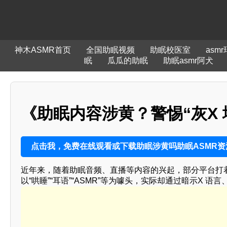
神木ASMR首页
全国助眠视频
助眠校医室
asm
眠
瓜瓜的助眠
助眠asmr阿犬
《助眠内容涉黄？警惕“灰X
点击我，免费在线观看或下载助眠涉黄吗助眠ASMR资
近年来，随着助眠音频、直播等内容的兴起，部分平台打着
以“哄睡”“耳语”“ASMR”等为噱头，实际却通过暗示X