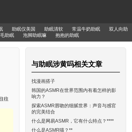
眠
助眠仪美国
助眠清软
常温牛奶助眠
双人向助
毛助眠
泡脚助眠嘛
抱抱的助眠
与
助眠涉黄吗
相关文章
找漫画搭子
韩国的ASMR在世界范围内有着怎样的影
响力？
往往
探索ASMR唇吻的细腻世界：声音与感官
的完美结合
什么是网易ASMR，它有什么特点？****
什么是ASMR喵？**