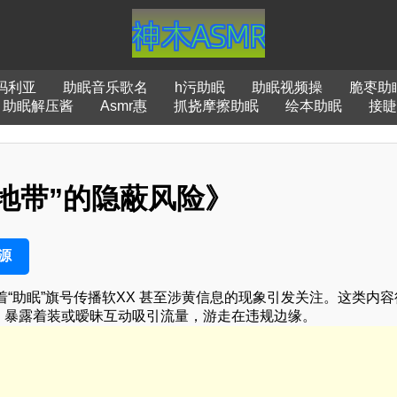
r玛利亚
助眠音乐歌名
h污助眠
助眠视频操
脆枣助
助眠解压酱
Asmr惠
抓挠摩擦助眠
绘本助眠
接睫
 地带”的隐蔽风险》
源
“助眠”旗号传播软XX 甚至涉黄信息的现象引发关注。这类内容
 语言、暴露着装或暧昧互动吸引流量，游走在违规边缘。