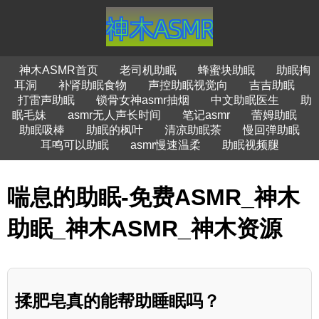
神木ASMR首页
老司机助眠
蜂蜜块助眠
助眠掏
耳洞
补肾助眠食物
声控助眠视觉向
吉吉助眠
打雷声助眠
锁骨女神asmr抽烟
中文助眠医生
助
眠毛妹
asmr无人声长时间
笔记asmr
蕾姆助眠
助眠吸棒
助眠的枫叶
清凉助眠茶
慢回弹助眠
耳鸣可以助眠
asmr慢速温柔
助眠视频腿
喘息的助眠-免费ASMR_神木
助眠_神木ASMR_神木资源
揉肥皂真的能帮助睡眠吗？