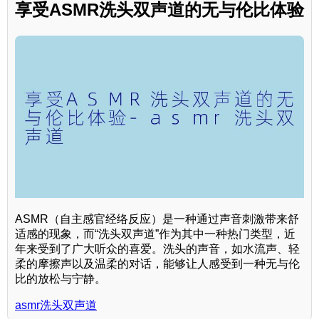
享受ASMR洗头双声道的无与伦比体验
ASMR（自主感官经络反应）是一种通过声音刺激带来舒
适感的现象，而“洗头双声道”作为其中一种热门类型，近
年来受到了广大听众的喜爱。洗头的声音，如水流声、轻
柔的摩擦声以及温柔的对话，能够让人感受到一种无与伦
比的放松与宁静。
asmr洗头双声道