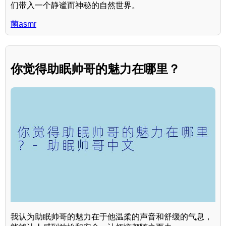
们带入一个静谧而神秘的自然世界。
菌asmr
你觉得助眠帅哥的魅力在哪里？
我认为助眠帅哥的魅力在于他温柔的声音和舒缓的气息，