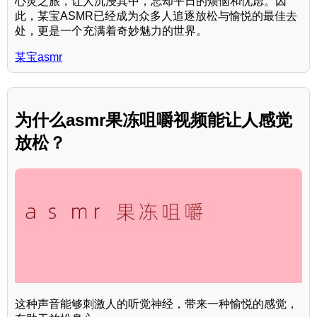
心灵之旅，让人沉浸其中，忘却平日的烦恼和忧虑。因
此，某宝ASMR已经成为众多人追逐放松与愉悦的最佳去
处，更是一个充满着奇妙魅力的世界。
某宝asmr
为什么asmr果冻咀嚼视频能让人感觉
放松？
这种声音能够刺激人的听觉神经，带来一种愉悦的感觉，