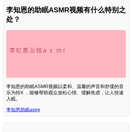
李知恩的助眠ASMR视频有什么特别之
处？
李知恩的助眠ASMR视频以柔和、温馨的声音和舒缓的音
乐为特X ，能够帮助观众放松心情、缓解焦虑，让人快速
入眠。
李知恩助眠asmr