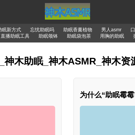
助眠新方式
忘忧助眠吗
助眠香薰植物
男人asmr
直播助眠工具
助眠颂钵
助眠袋泡茶
用胸的助眠
_神木助眠_神木ASMR_神木资
为什么“助眠霉