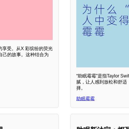
的享受。从X 彩缤纷的荧光
自己的故事。这种结合为
。
“助眠霉霉”是指Taylor
腻，让人感到放松和舒适
择。
助眠霉霉