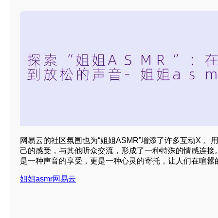
网易云的社区氛围也为“姐姐ASMR”增添了许多互动X 
己的感受，与其他听众交流，形成了一种特殊的情感连接。总
是一种声音的享受，更是一种心灵的寄托，让人们在喧嚣
姐姐asmr网易云