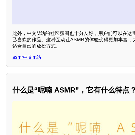
此外，中文M站的社区氛围也十分友好，用户们可以在这
己喜欢的作品。这种互动让ASMR的体验变得更加丰富，
适合自己的放松方式。
asmr中文m站
什么是“呢喃 ASMR”，它有什么特点