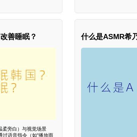
助改善睡眠？
什么是ASMR希乃
温柔旁白）与视觉场景
通过语音指令（如“播放雨