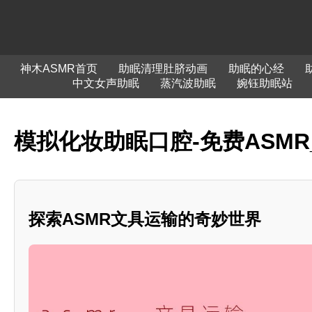
神木ASMR首页
助眠清理肚脐动画
助眠的心经
中文女声助眠
蒸汽波助眠
婉钰助眠站
模拟化妆助眠口腔-免费ASMR
探索ASMR文具运输的奇妙世界