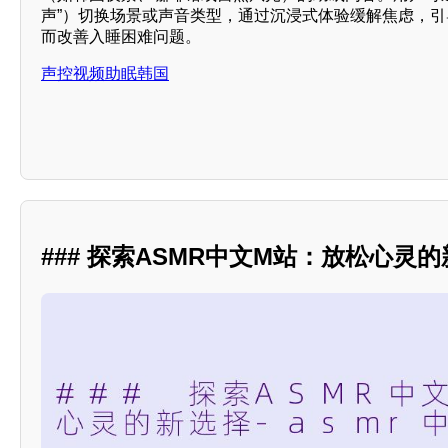
声”）切换场景或声音类型，通过沉浸式体验缓解焦虑，
而改善入睡困难问题。
声控视频助眠韩国
### 探索ASMR中文M站：放松心灵