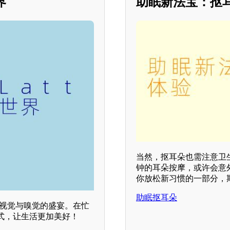
界
助眠新法宝：抠
当然，抠耳朵也需注意卫
钟的耳朵按摩，或许会意
你放松新习惯的一部分，
助眠抠耳朵
一场视觉与嗅觉的盛宴。在忙
式，让生活更加美好！