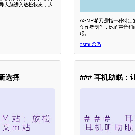
引导大脑进入放松状态，从
ASMR希乃是指一种特定
创作者制作，她的声音和
虑。
asmr 希乃
的新选择
### 耳机助眠