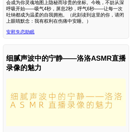
会成为你灵魂地图上隐秘而珍贵的坐标。今晚，不妨从深
呼吸开始——吸气4秒，屏息2秒，呼气6秒——让每一次
吐纳都成为温柔的自我拥抱。（此刻读到这里的你，请闭
上眼睛默念：我有权利在伤痛中安睡。）
安慰失恋助眠
细腻声波中的宁静——洛洛ASMR直播
录像的魅力