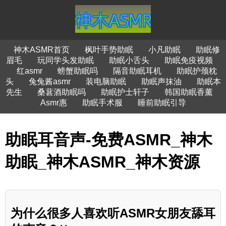
神木ASMR首页
枫叶手势助眠
小凡助眠
助眠修
眉毛
玩同学头发助眠
助眠小舌头
助眠免疫视频
红asmr
螃蟹助眠吗
隔音助眠耳机
助眠护颈枕
头
兔兔酱asmr
装电脑助眠
助眠声抹油
助眠本
先生
桑葚酒助眠吗
助眠护士轩子
韩国助眠香薰
Asmr惠
助眠手术服
睡前助眠引导
助眠耳音声-免费ASMR_神木
助眠_神木ASMR_神木资源
为什么很多人喜欢听ASMR女朋友舔耳