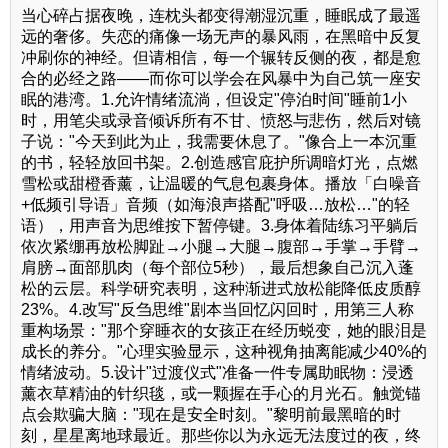
当心碎占据夜晚，连枕头都变得潮湿沉重，睡眠成了最遥
远的奢侈。失恋的痛像一场无声的暴风雨，在黑暗中反复
冲刷你的神经。但请相信，每一个辗转反侧的夜，都是愈
合的必经之路——而你可以学会在风暴中为自己筑一座安
眠的港湾。1.允许情绪流淌，但设定"停泊时间"睡前1小
时，用笔尖或录音倾诉所有不甘、愤怒与悲伤，然后对镜
子说："今天到此为止，我需要休息了。"像合上一本沉重
的书，轻轻放回书架。2.创造感官庇护所调暗灯光，点燃
雪松或甜橙香薰，让温暖的气息包裹身体。播放「白噪音
+低频引导语」音频（如海浪声搭配"呼吸…放松…"的轻
语），用声音为思维按下暂停键。3.身体着陆练习平躺后
依次紧绷再放松脚趾→小腿→大腿→腹部→手掌→手臂→
肩膀→面部肌肉（每个部位5秒），最后想象自己沉入蓬
松的云层。科学研究表明，这种渐进式放松能降低皮质醇
23%。4.改写"反刍思维"剧本当回忆闪回时，用第三人称
重构场景："那个穿睡衣的女孩正在经历蜕变，她的眼泪是
成长的养分。"心理实验显示，这种视角抽离能减少40%的
情绪波动。5.设计"过渡仪式"准备一件专属助眠物：浸透
薰衣草精油的针织毯，或一颗握在手心的月光石。触觉锚
点会欺骗大脑："现在是安全时刻。"黎明前最黑暗的时
刻，星星离地球最近。那些你以为永远无法度过的夜，终