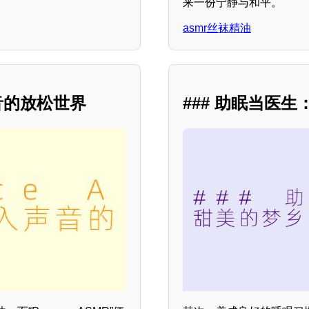
来一份宁静与和平。
asmr丝袜精油
声音的放松世界
### 助眠当医