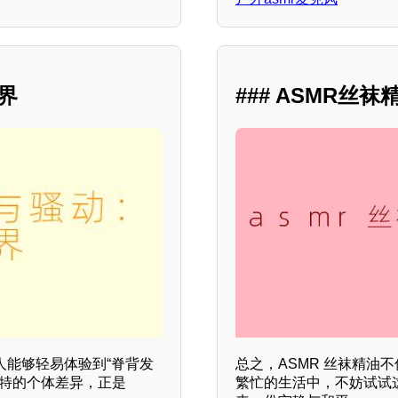
界
### ASMR
人能够轻易体验到“脊背发
总之，ASMR 丝袜精油
独特的个体差异，正是
繁忙的生活中，不妨试试