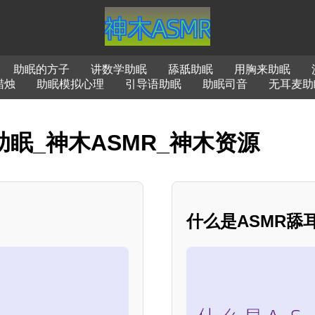
助眠的方子
讲数学助眠
舔舐助眠
用胸来助眠
蜡烛
助眠模拟心理
引导语助眠
助眠司音
无耳麦助
助眠_神木ASMR_神木资源
什么是ASMR舔