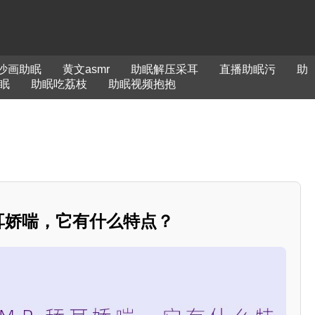
沙画助眠
黄文asmr
助眠解压采耳
直播助眠污
助
眠
助眠吃荔枝
助眠视频抱抱
耳娇喘，它有什么特点？