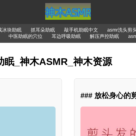
找冰块助眠
抓耳朵助眠
敲手机助眠中文
asmr洗头剪
中医助眠的穴位
耳边呼吸助眠
解压声控助眠
as
助眠_神木ASMR_神木资源
### 放松身心的