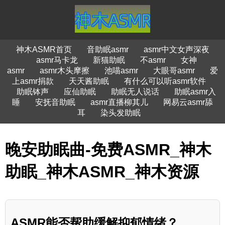
神木ASMR首页
音助眠asmr
asmr中文女声深夜
asmr马卡龙
新猫助眠
不asmr
女神
asmr
asmr木头摩擦
池喵asmr
大眼哥asmr
爱
上asmr捐款
天天酱助眠
有什么可以听asmr软件
助眠钵声
应仙助眠
助眠无人说话
助眠asmr入
睡
安抚音助眠
asmr直播柳其儿
网易云asmr舔
耳
染头发助眠
晚安助眠曲-免费ASMR_神木
助眠_神木ASMR_神木资源
ASMR能否帮助缓解抑郁情绪？