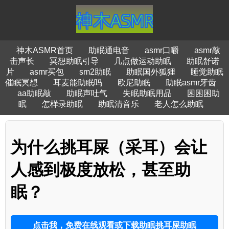
神木ASMR首页
助眠通电音
asmr口嚼
asmr敲
击声长
冥想助眠引导
几点做运动助眠
助眠舒诺
片
asmr买包
sm2助眠
助眠国外狐狸
睡觉助眠
催眠冥想
耳麦能助眠吗
欧尼助眠
助眠asmr牙齿
aa助眠敲
助眠声吐气
失眠助眠用品
困困困助
眠
怎样录助眠
助眠清音乐
老人怎么助眠
为什么挑耳屎（采耳）会让
人感到极度放松，甚至助
眠？
点击我，免费在线观看或下载助眠挑耳屎助眠