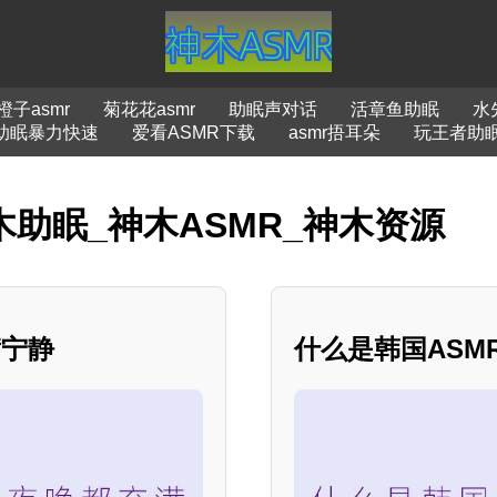
橙子asmr
菊花花asmr
助眠声对话
活章鱼助眠
水
助眠暴力快速
爱看ASMR下载
asmr捂耳朵
玩王者助
木助眠_神木ASMR_神木资源
满宁静
什么是韩国ASM