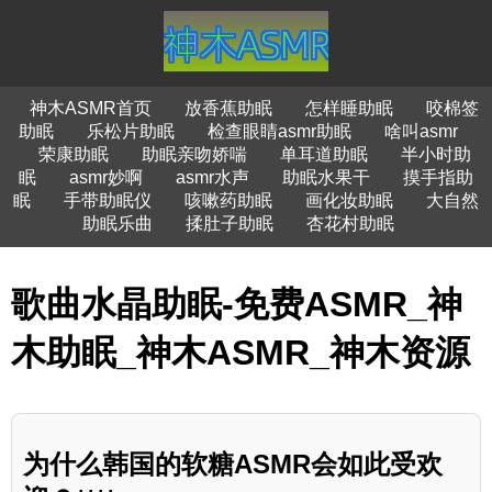
神木ASMR首页
放香蕉助眠
怎样睡助眠
咬棉签
助眠
乐松片助眠
检查眼睛asmr助眠
啥叫asmr
荣康助眠
助眠亲吻娇喘
单耳道助眠
半小时助
眠
asmr妙啊
asmr水声
助眠水果干
摸手指助
眠
手带助眠仪
咳嗽药助眠
画化妆助眠
大自然
助眠乐曲
揉肚子助眠
杏花村助眠
歌曲水晶助眠-免费ASMR_神
木助眠_神木ASMR_神木资源
为什么韩国的软糖ASMR会如此受欢